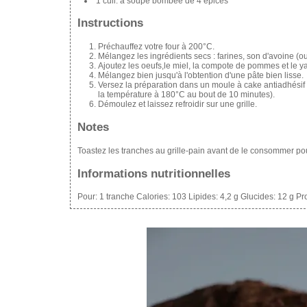
1 cuil. à soupe bombée de 4 épices
Instructions
Préchauffez votre four à 200°C.
Mélangez les ingrédients secs : farines, son d'avoine (o
Ajoutez les oeufs,le miel, la compote de pommes et le ya
Mélangez bien jusqu'à l'obtention d'une pâte bien lisse.
Versez la préparation dans un moule à cake antiadhésif
la température à 180°C au bout de 10 minutes).
Démoulez et laissez refroidir sur une grille.
Notes
Toastez les tranches au grille-pain avant de le consommer po
Informations nutritionnelles
Pour:
1 tranche
Calories:
103
Lipides:
4,2 g
Glucides:
12 g
Pro