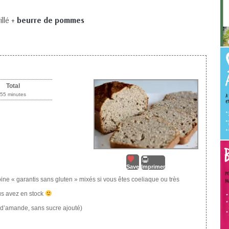
illé +
beurre de pommes
Total
55 minutes
Save
Imprimer
ine « garantis sans gluten » mixés si vous êtes coeliaque ou très
ous avez en stock
it d’amande, sans sucre ajouté)