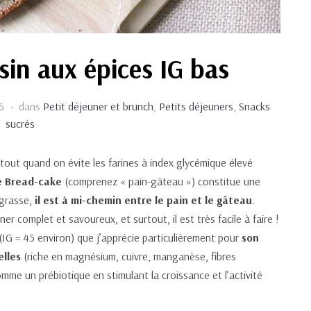
sin aux épices IG bas
6
dans
Petit déjeuner et brunch
,
Petits déjeuners
,
Snacks
sucrés
rtout quand on évite les farines à index glycémique élevé
e Bread-cake
(comprenez « pain-gâteau ») constitue une
 grasse,
il est à mi-chemin entre le pain et le gâteau
.
ner complet et savoureux, et surtout, il est très facile à faire !
n (IG = 45 environ) que j’apprécie particulièrement pour
son
elles
(riche en magnésium, cuivre, manganèse, fibres
mme un prébiotique en stimulant la croissance et l’activité