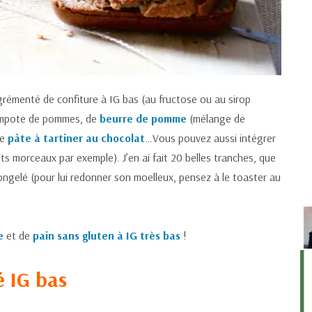
émenté de confiture à IG bas (au fructose ou au sirop
compote de pommes, de
beurre de pomme
(mélange de
de
pâte à tartiner au chocolat
…Vous pouvez aussi intégrer
ts morceaux par exemple). J’en ai fait 20 belles tranches, que
congelé (pour lui redonner son moelleux, pensez à le toaster au
e
et de
pain sans gluten à IG très bas
!
é IG bas