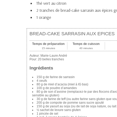
Thé vert au citron
2 tranches de bread-cake sarrasin aux épices gr
1 orange
BREAD-CAKE SARRASIN AUX EPICES
Temps de préparation
Temps de cuisson
15 minutes
40 minutes
Auteur:
Marie-Laure André
Pour:
20 belles tranches
Ingrédients
150 g de farine de sarrasin
4 oeufs
80 g de miel d’acacia (miel à IG bas)
100 g de poudre d’amandes
80 g de son d’avoine (remplacez-le par des flocons d'avo
sensible au gluten)
30 g de farine de teff (ou autre farine sans gluten que v
200 g de compote de pomme sans sucre ajouté
150 g de yaourt au soja (ou de lait de soja nature, ou la
½ sachet de levure sans gluten
1 pincée de sel