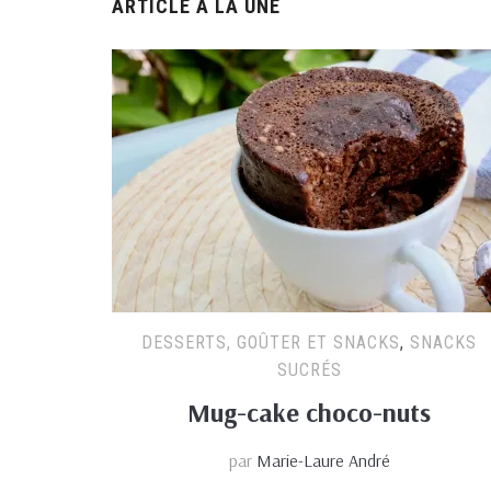
ARTICLE À LA UNE
DESSERTS, GOÛTER ET SNACKS
,
SNACKS
SUCRÉS
Mug-cake choco-nuts
par
Marie-Laure André