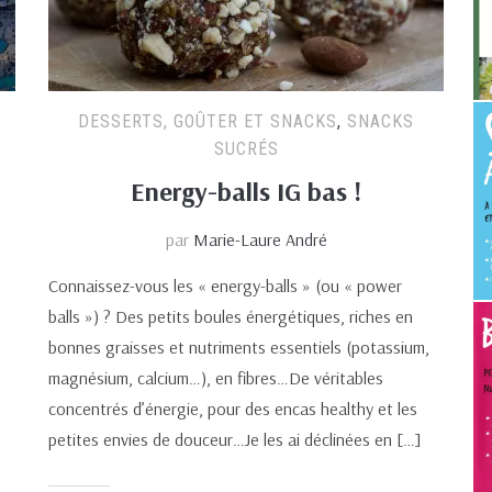
DESSERTS, GOÛTER ET SNACKS
,
SNACKS
SUCRÉS
Energy-balls IG bas !
par
Marie-Laure André
Connaissez-vous les « energy-balls » (ou « power
balls ») ? Des petits boules énergétiques, riches en
bonnes graisses et nutriments essentiels (potassium,
magnésium, calcium…), en fibres…De véritables
concentrés d’énergie, pour des encas healthy et les
petites envies de douceur…Je les ai déclinées en […]