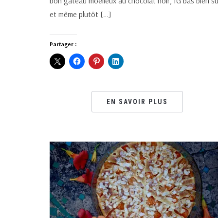
bon gâteau moelleux au chocolat noir, IG bas bien sû
et même plutôt […]
Partager :
EN SAVOIR PLUS