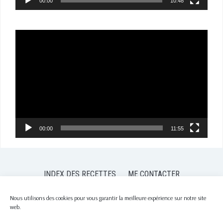
00:00
10:48
Lecteur
vidéo
00:00
11:55
INDEX DES RECETTES
ME CONTACTER
POLITIQUE DE CONFIDENTIALITÉ
POLITIQUE DE COOKIES (EU)
Nous utilisons des cookies pour vous garantir la meilleure expérience sur notre site
web.